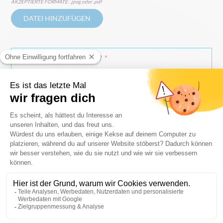
AKZEPTIERTE FORMATE: .jpeg oder .pdf
DATEI HINZUFÜGEN
WAS IST IHRE MEINUNG?
ABSENDEN
Meysstraße 22 - 24, 53773 Hennef
BOFA-Doublet GmbH
:
info@bofa.de
E-MAIL ADRESSE
:
+49 (0)228-6834-0
RUFEN SIE UNS AN
: