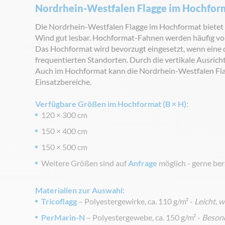
Nordrhein-Westfalen Flagge im Hochfor
Die Nordrhein-Westfalen Flagge im Hochformat bietet e
Wind gut lesbar. Hochformat-Fahnen werden häufig vo
Das Hochformat wird bevorzugt eingesetzt, wenn eine 
frequentierten Standorten. Durch die vertikale Ausrich
Auch im Hochformat kann die Nordrhein-Westfalen Fl
Einsatzbereiche.
Verfügbare Größen im Hochformat (B × H):
120 × 300 cm
150 × 400 cm
150 × 500 cm
Weitere Größen sind auf
Anfrage
möglich - gerne bera
Materialien zur Auswahl:
Tricoflagg
– Polyestergewirke, ca. 110 g/m² -
Leicht, 
PerMarin-N
– Polyestergewebe, ca. 150 g/m² -
Besond