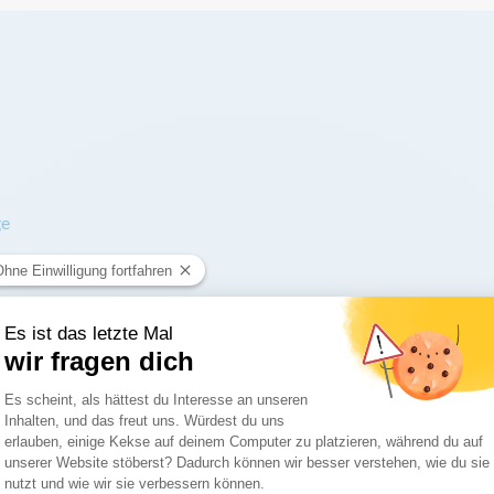
ge
mat
lassische Form der Landesflagge. Sie eignet sich besonders für d
gen, Schulen, Vereinen sowie bei Veranstaltungen eingesetzt.
masten und steht für eine traditionelle und repräsentative Befla
n soll.