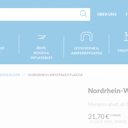
ÜBER UNS
F
ZELTE,
 OF
LEITSYSTEME &
STAD
BÖGEN &
E
ABSPERRPFOSTEN
INFLATABLES
NDESLÄNDER
NORDRHEIN-WESTFALEN FLAGGE
Nordrhein-W
Mengenrabatt ab S
21,70 €
25,82 €
INKL. MWST.