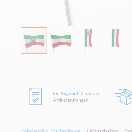
Zum
Anfang
der
Bildgalerie
springen
Ein
Angebot
für diesen
Artikel anfrangen
Vollständige Beschreibung
Eigenschaften
Ve