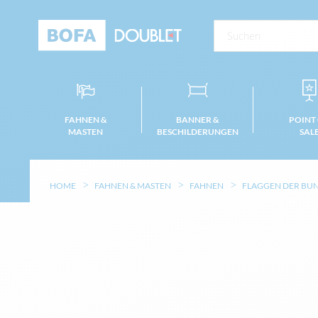
FAHNEN &
BANNER &
POINT
MASTEN
BESCHILDERUNGEN
SAL
HOME
FAHNEN & MASTEN
FAHNEN
FLAGGEN DER BU
Zum
Ende
der
Bildgalerie
springen