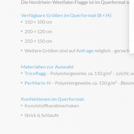
Die Nordrhein-Westfalen Flagge ist im Querformat so
Verfügbare Größen im Querformat (B × H):
150 × 100 cm
200 × 120 cm
250 × 150 cm
Weitere Größen sind auf
Anfrage
möglich - gerne bera
Materialien zur Auswahl:
Tricoflagg
– Polyestergewirke, ca. 110 g/m² -
Leicht, 
PerMarin-N
– Polyestergewebe, ca. 150 g/m² -
Besond
Konfektionen im Querformat:
Kunststoffkarabinerhaken
Strick & Schlaufe