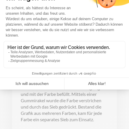
Druckverfahren wird meist mit Polyester
oder Edelstahl gearbeitet. Um
unterschiedliche Detailgrade abzubilden,
wurde die Maschenweite des Siebs
angepasst.
Um den Druck zu realisieren, brachte der
Siebdrucker das Motiv zunächst auf eine
transparente Folie auf. Dies konnte in Form
einer Fotografie oder auch per
Handzeichnung geschehen. Damit diese
Folie als Schablone dienen konnte, wies sie
farbdurchlässige und undurchlässige Stellen
auf.
Das Sieb wurde auf die Oberfläche gelegt
und mit der Farbe befüllt. Mittels einer
Gummirakel wurde die Farbe verstrichen
und durch das Sieb gedrückt. Bestand die
Grafik aus mehreren Farben, kam für jede
Farbe ein separates Sieb zum Einsatz.