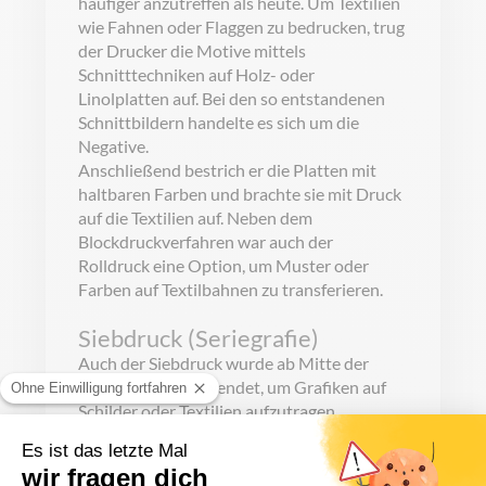
häufiger anzutreffen als heute. Um Textilien
wie Fahnen oder Flaggen zu bedrucken, trug
der Drucker die Motive mittels
Schnitttechniken auf Holz- oder
Linolplatten auf. Bei den so entstandenen
Schnittbildern handelte es sich um die
Negative.
Anschließend bestrich er die Platten mit
haltbaren Farben und brachte sie mit Druck
auf die Textilien auf. Neben dem
Blockdruckverfahren war auch der
Rolldruck eine Option, um Muster oder
Farben auf Textilbahnen zu transferieren.
Siebdruck (Seriegrafie)
Auch der Siebdruck wurde ab Mitte der
1930er Jahre verwendet, um Grafiken auf
Schilder oder Textilien aufzutragen.
Dafür wurde ein Druckrahmen mit einem
feinmaschigen Gewebe bespannt. Dieses
bestand traditionell aus Seide. Bei heutigen