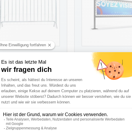
Spannrahmen-Sys
Absperrgitter Securistar
UrbanFrame
Referenzen
Referenz
AB
115,00 €
Auf Kostenvorans
PRODUKT ANSEHEN
PRODUKT ANSEHE