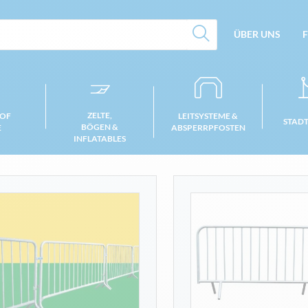
ÜBER UNS
F
ZELTE,
 OF
LEITSYSTEME &
STAD
BÖGEN &
E
ABSPERRPFOSTEN
INFLATABLES