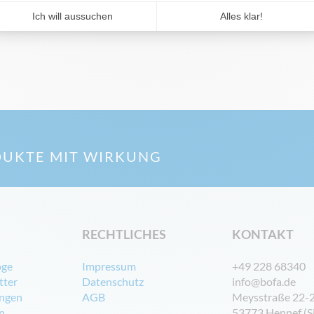
UKTE MIT WIRKUNG
RECHTLICHES
KONTAKT
oge
Impressum
+49 228 68340
tter
Datenschutz
info@bofa.de
ngen
AGB
Meysstraße 22-
n
53773 Hennef (S