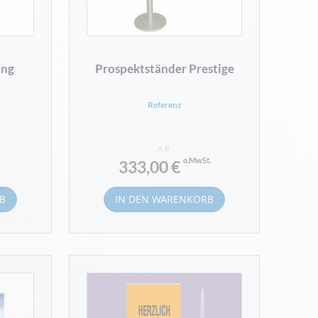
ing
Prospektständer Prestige
Referenz
AB
333,00 €
B
IN DEN WARENKORB