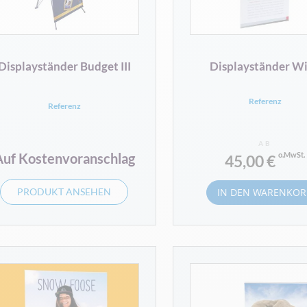
Displayständer Budget III
Displayständer W
Referenz
Referenz
AB
Auf Kostenvoranschlag
45,00 €
PRODUKT ANSEHEN
IN DEN WARENKOR