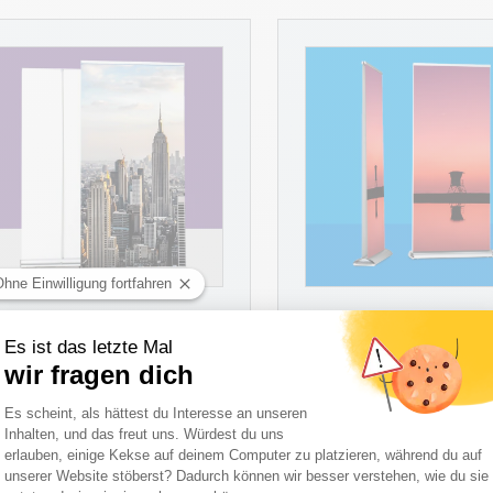
Roll-Up Chamäleon XL
Roll-Up Double
Referenzen
Referenzen
AB
AB
219,00 €
185,34 €