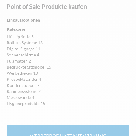
Point of Sale Produkte kaufen
Einkaufsoptionen
Kategorie
Lift-Up Serie
5
Roll-up Systeme
13
Digital Signage
11
Sonnenschirme
4
Fußmatten
2
Bedruckte Sitzmöbel
15
Werbetheken
10
Prospektständer
4
Kundenstopper
7
Rahmensysteme
2
Messewände
4
Hygieneprodukte
15
WERBEPRODUKTE MIT WIRKUNG