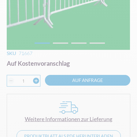
Zum
SKU
71667
Anfang
Auf Kostenvoranschlag
der
Bildgalerie
springen
AUF ANFRAGE
Weitere Informationen zur Lieferung
PRODUKTBLATT ALS PDF HERUNTERLADEN