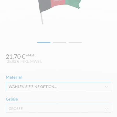
Zum
21,70 €
Anfang
der
25,82 €
INKL. MWST.
Bildgalerie
springen
Material
WÄHLEN SIE EINE OPTION...
Größe
GRÖSSE