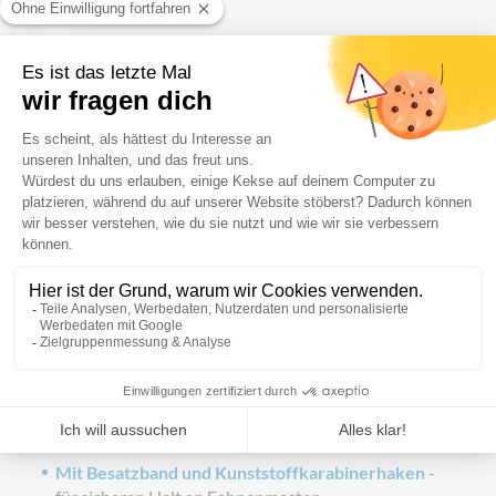
200 × 120 cm
250 × 150 cm
Weitere Formate auf Anfrage
Materialien
Tricoflagg – leicht glänzend, 110 g/m²
Polyestergewirke
- ideal für den Außeneinsatz mit
hoher Reißfestigkeit
PerMarin-N – hochwertiges, mattes 150 g/m²
Polyestergewebe
- bekannt aus der Schifffahrt für
höchste Strapazierfähigkeit
Konfektionen
Mit Besatzband und Kunststoffkarabinerhaken
-