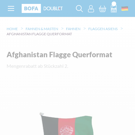
HOME
FAHNEN & MASTEN
FAHNEN
FLAGGEN ASIENS
AFGHANISTAN FLAGGE QUERFORMAT
Afghanistan Flagge Querformat
Mengenrabatt ab Stückzahl 2.
Zum
Ende
der
Bildgalerie
springen