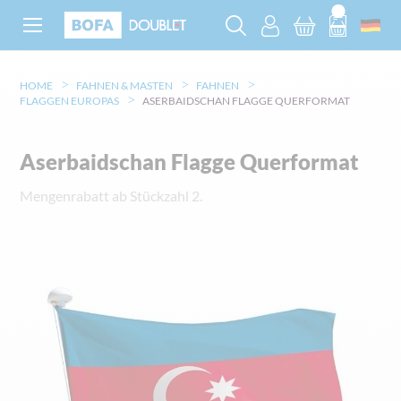
HOME
FAHNEN & MASTEN
FAHNEN
FLAGGEN EUROPAS
ASERBAIDSCHAN FLAGGE QUERFORMAT
Aserbaidschan Flagge Querformat
Mengenrabatt ab Stückzahl 2.
Zum
Ende
der
Bildgalerie
springen