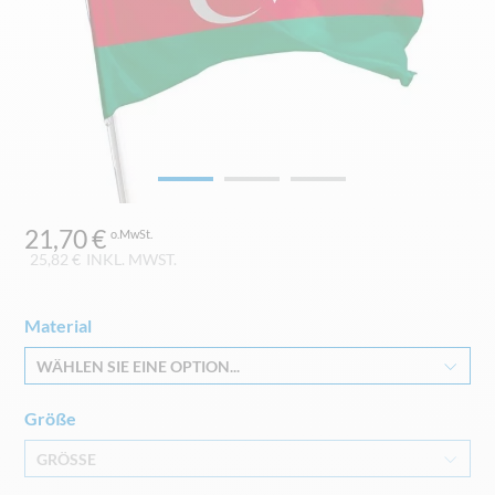
Zum
21,70 €
Anfang
der
25,82 €
INKL. MWST.
Bildgalerie
springen
Material
WÄHLEN SIE EINE OPTION...
Größe
GRÖSSE