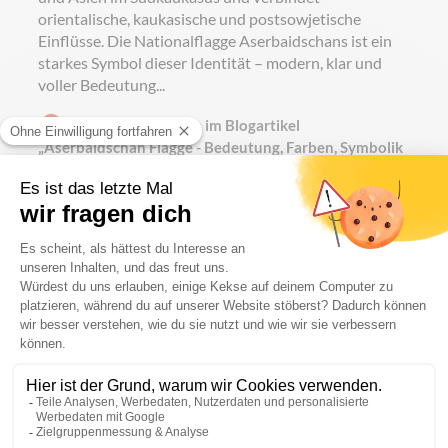
orientalische, kaukasische und postsowjetische
Einflüsse. Die Nationalflagge Aserbaidschans ist ein
starkes Symbol dieser Identität – modern, klar und
voller Bedeutung...
Jetzt mehr erfahren im Blogartikel
„Aserbaidschan Flagge - Bedeutung, Farben, Symbolik
& Herkunft“
Gängige Formate
150 × 100 cm
200 × 120 cm
250 × 150 cm
Weitere Formate auf Anfrage