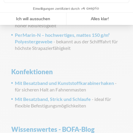
Materialien
Tricoflagg – leicht glänzend, 110 g/m²
Polyestergewirke
- ideal für den Außeneinsatz mit
hoher Reißfestigkeit
PerMarin-N – hochwertiges, mattes 150 g/m²
Polyestergewebe
- bekannt aus der Schifffahrt für
höchste Strapazierfähigkeit
Konfektionen
Mit Besatzband und Kunststoffkarabinerhaken
-
für sicheren Halt an Fahnenmasten
Mit Besatzband, Strick und Schlaufe
- ideal für
flexible Befestigungsmöglichkeiten
Wissenswertes - BOFA-Blog