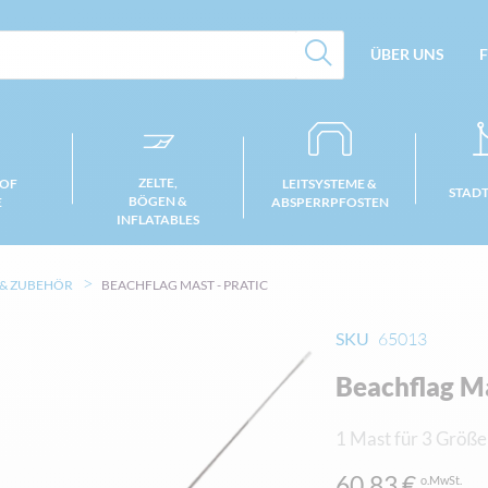
ÜBER UNS
F
ZELTE,
 OF
LEITSYSTEME &
STAD
BÖGEN &
E
ABSPERRPFOSTEN
INFLATABLES
 & ZUBEHÖR
BEACHFLAG MAST - PRATIC
SKU
65013
Beachflag Ma
1 Mast für 3 Größe
60,83 €