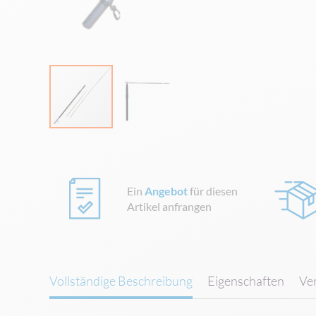
Zum
Anfang
der
Bildgalerie
Ein
Angebot
für diesen
springen
Artikel anfrangen
Vollständige Beschreibung
Eigenschaften
Ve