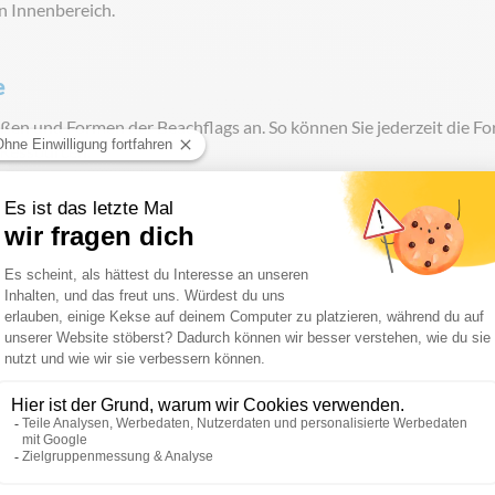
en Innenbereich.
e
rößen und Formen der Beachflags an. So können Sie jederzeit die 
 Ressourcen.
plementieren, empfehlen wir Ihnen unseren dazugehörigen robus
n - Stoffproduktion
achhaltigen Material trico-recycle werden PET-Flaschen bei Supe
ge Kunststoff wird zu meterlangen Fäden geformt. Aus diesen Fä