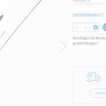
72,39 €
INKL. MWST.
MENGENRABATT
Benötigen Sie Berat
große Mengen?
PRODU