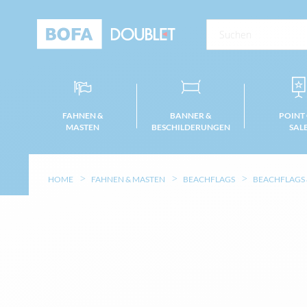
FAHNEN &
BANNER &
POINT
MASTEN
BESCHILDERUNGEN
SAL
HOME
FAHNEN & MASTEN
BEACHFLAGS
BEACHFLAGS
Zum
Ende
der
Bildgalerie
springen