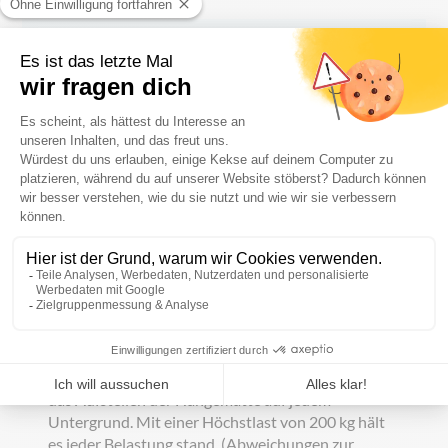
Vollständige Beschreibung
Relax and chill!
Die
bedruckte Hängematte
ist die ideale
Ergänzung zu
Liegestühlen
auf Veranstaltungen
oder in Außenbereichen von Restaurants und
Biergärten. Die Hängematte aus
Polyester (400
g/m²)
kann individuell mit Ihrer Werbebotschaft
bedruckt werden. Der Stoff ist an beiden Seiten mit
einem Holzstab, einer Kordel und einem
Karabinerhaken versehen und kann so einfach am
Gestell befestigt werden. Das Gestell aus
pulverbeschichtetem Stahl ist stabil und ermöglicht
das Aufstellen der Hängematte auf jedem
Untergrund. Mit einer Höchstlast von 200 kg hält
es jeder Belastung stand. (Abweichungen zur