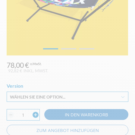
Zum
78,00 €
Anfang
der
92,82 €
INKL. MWST.
Bildgalerie
springen
Version
WÄHLEN SIE EINE OPTION...
IN DEN WARENKORB
ZUM ANGEBOT HINZUFÜGEN