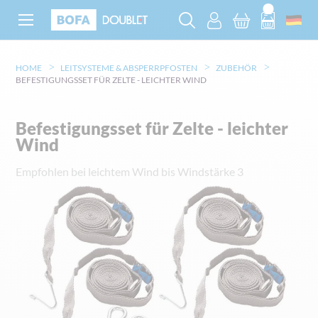
HOME
LEITSYSTEME & ABSPERRPFOSTEN
ZUBEHÖR
BEFESTIGUNGSSET FÜR ZELTE - LEICHTER WIND
Befestigungsset für Zelte - leichter
Wind
Empfohlen bei leichtem Wind bis Windstärke 3
Zum
Ende
der
Bildgalerie
springen