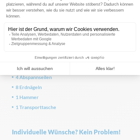
Empfohlen bei leichtem Wind bis
Windstärke 3
Das Befestigungsset für Zelte, um Ihr Zelt bei
schwachem Wind (bis Windstärke 3) sicher auf dem
Boden zu halten.
Das Set besteht aus:
4 Abspannseilen
8 Erdnägeln
1 Hammer
1 Transporttasche
Individuelle Wünsche? Kein Problem!