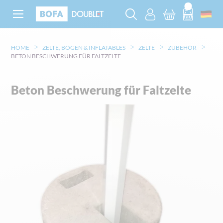
HOME
ZELTE, BÖGEN & INFLATABLES
ZELTE
ZUBEHÖR
BETON BESCHWERUNG FÜR FALTZELTE
Beton Beschwerung für Faltzelte
Zum
Ende
der
Bildgalerie
springen