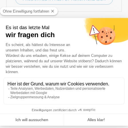
0
Ein
Angebot
für diesen Artikel anfrangen
Vollständige Beschreibung
Nützliches Zubehör für ECO, EOS und NYX Faltzelte.
Beschwerung aus lackiertem Gusseisen. Sie wird auf den
Pfosten des Zeltes gesteckt (bis 5 cm Durchmesser). Mit
Tragegriff zum einfachen Transport.
Technische