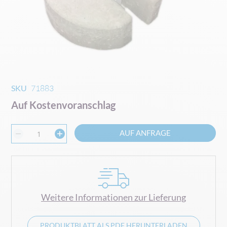
Zum
SKU
71883
Anfang
Auf Kostenvoranschlag
der
Bildgalerie
springen
AUF ANFRAGE
Weitere Informationen zur Lieferung
PRODUKTBLATT ALS PDF HERUNTERLADEN