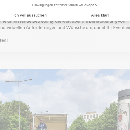
d Zuverlässigkeit. Wir wollen Ihnen einen reibungslosen Ablauf I
m alle Details. Dafür steht Ihnen unser Team von der Konzeption
eine umfassende Betreuung, die weit über die Bereitstellung von
 individuellen Anforderungen und Wünsche um, damit Ihr Event ei
ten!