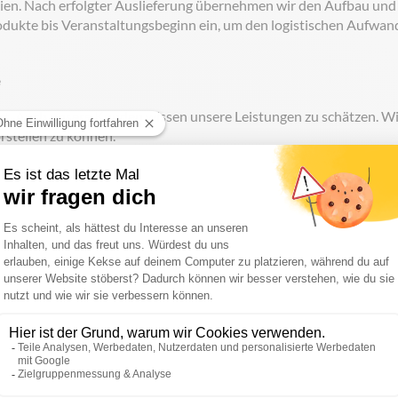
en. Nach erfolgter Auslieferung übernehmen wir den Aufbau und
odukte bis Veranstaltungsbeginn ein, um den logistischen Aufwan
e
gt. Auch unsere Kunden wissen unsere Leistungen zu schätzen. Wi
orstellen zu können.
eit mit der
Rhenag AG
. Mit diesem namhaften Energieversorger a
r übernehmen die Organisation der Firmenveranstaltungen der Rhe
diese bis zum Beginn der Veranstaltungen ein.
t mit “
Die Continentale
” entstanden. Für ein Event dieses
zahl an Liegestühlen,
Sitzwürfeln
und
Kissen
hergestellt. Diese
 auch wegen ihres einzigartigen Designs geschätzt.
wir mit einer Palette an maßgeschneiderten Produkten, beim
en nach Kundenwunsch gestalteten Liegestühlen, einem
Hussen
, konnten wir zu einem einprägsamen Unternehmensauftri