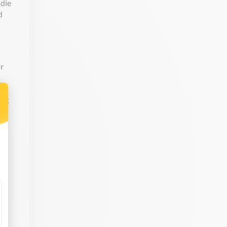
 die
d
r
us
nag
tt