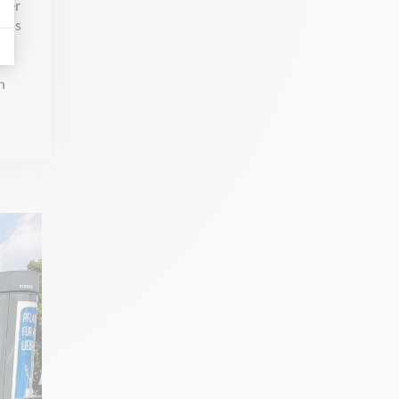
hrer
 bis
n