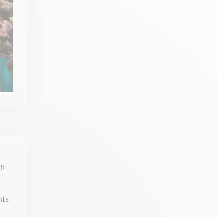
ch
nts