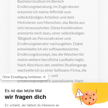
Bachelorstudium im Bereich
Ernährungsberatung. Im Zuge dessen
erkannte ich meine Affinität zum
selbstständigen Arbeiten und dem
Motivieren von Menschen, das Beste aus
sich herauszuholen. Diese Kombination
animierte mich dazu, einer selbständigen
Tätigkeit als Personaltrainer und
Ernährungsberater nachzugehen. Dabei
entwickelte ich ein softwarebasiertes
Ernährungskonzept, das die Weichen für
meine weitere berufliche Laufbahn legte.
Nach Abschluss des zweiten Studiengangs
wechselte ich zu einer Software-Firma, die
sich auf das Fitness- und
Ernährungssegment spezialisierte. Nach
kurzer Zeit übernahm ich die Position des
stellvertretenden Geschäftsführers. Als
stellvertretender Geschäftsführer war ich
unter anderem maßgeblich an der
strategischen Planung, Entwicklung und