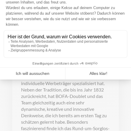
Koordination von Softwareprojekten
beteiligt, habe Kunden akquiriert und
betreut, sowie digitale und Printmedien
gestaltet, um eine bessere
Produktplatzierung und
Markenbekanntheit zu erreichen.
Wie es weiter geht
Jetzt bin ich stolz, ein Mitglied des BOFA-
Doublet Teams zu sein – einem
Unternehmen mit einer reichen Geschichte,
das sich auf hochwertige Fahnen und
individuelle Werbeträger spezialisiert hat.
Neben der Tradition, die bis ins Jahr 1832
zurückreicht, hat BOFA-Doublet und das
Team gleichzeitig auch eine sehr
dynamische, kreative und innovative
Denkweise, die ich bereits am ersten Tag zu
schätzen gelernt habe. Besonders
faszinierend finde ich das Rund-um-Sorglos-