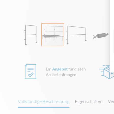
Zum
Anfang
der
Bildgalerie
Ein
Angebot
für diesen
springen
Artikel anfrangen
Vollständige Beschreibung
Eigenschaften
Ve