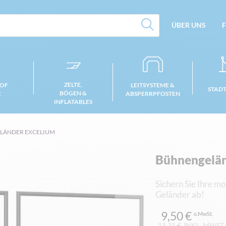
ÜBER UNS
F
ZELTE,
 OF
LEITSYSTEME &
STAD
BÖGEN &
E
ABSPERRPFOSTEN
INFLATABLES
LÄNDER EXCELIUM
Bühnengelän
Sichern Sie Ihre m
Geländer ab!
9,50 €
11,31 €
INKL. MWST.