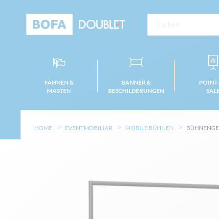
FAHNEN &
BANNER &
POINT
MASTEN
BESCHILDERUNGEN
SAL
HOME
EVENTMOBILIAR
MOBILE BÜHNEN
BÜHNENGE
Zum
Ende
der
Bildgalerie
springen