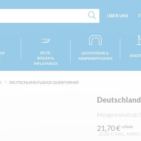
ÜBER UNS
F
ZELTE,
 OF
LEITSYSTEME &
STAD
BÖGEN &
E
ABSPERRPFOSTEN
INFLATABLES
S
DEUTSCHLAND FLAGGE QUERFORMAT
Deutschland
Mengenrabatt ab S
21,70 €
25,82 €
INKL. MWST.