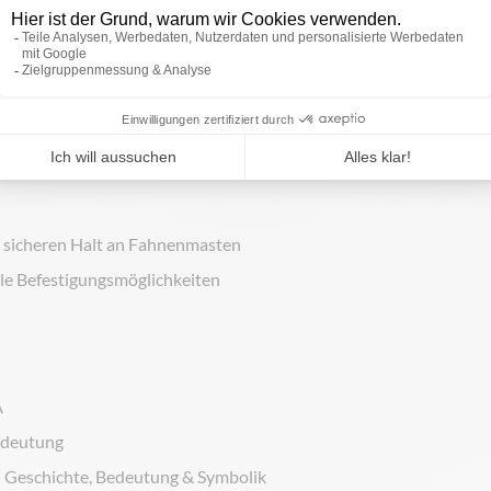
irke
- ideal für den Außeneinsatz mit hoher Reißfestigkeit
estergewebe
- bekannt aus der Schifffahrt für höchste Strapazierfä
r sicheren Halt an Fahnenmasten
ible Befestigungsmöglichkeiten
A
edeutung
 Geschichte, Bedeutung & Symbolik