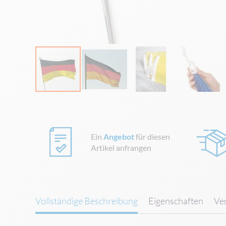
Zum
Anfang
der
Bildgalerie
Ein
Angebot
für diesen
springen
Artikel anfrangen
Vollständige Beschreibung
Eigenschaften
Ve