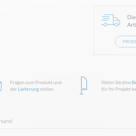
Die
Art
PRODU
Fragen zum Produkt und
Wenn Sie eine
B
der
Lieferung
stellen
für Ihr Projekt 
rsand