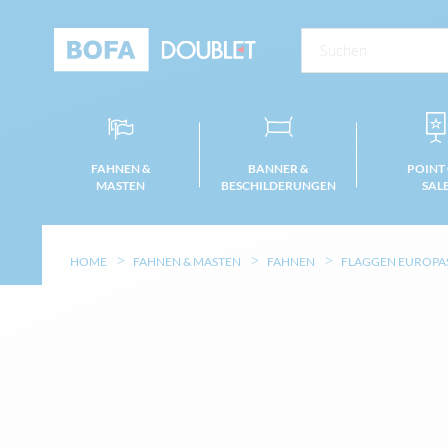
FAHNEN &
BANNER &
POINT
MASTEN
BESCHILDERUNGEN
SAL
HOME
FAHNEN & MASTEN
FAHNEN
FLAGGEN EUROPA
Zum
Ende
der
Bildgalerie
springen