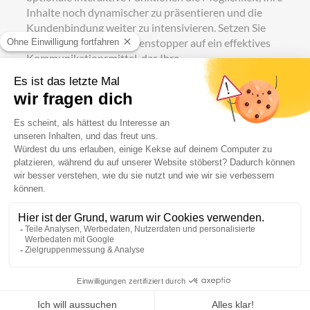
Inhalte noch dynamischer zu präsentieren und die
Kundenbindung weiter zu intensivieren. Setzen Sie
mit dem Digitalen Kundenstopper auf ein effektives
Kommunikationsmittel, das Ihre
Marketingbotschaften gezielt in Szene setzt und Ihre
Markenpräsenz nachhaltig stärkt.
Digitalisierung des klassischen Kundenstoppers
Mit dem
Digitalen LED Kundenstopper 43"
wird der
traditionelle Werbeträger in ein modernes
Digitaldisplay verwandelt. Das randlose Display lenkt
den Blick direkt auf Ihre Botschaften – sei es in Form
von fesselnden Videos, Diashows oder anderen
visuellen Inhalten. So zieht der Digitale LED
Kundenstopper die Aufmerksamkeit von Passanten
auf sich und sorgt dafür, dass Ihre Inhalte nachhaltig
im Gedächtnis bleiben.