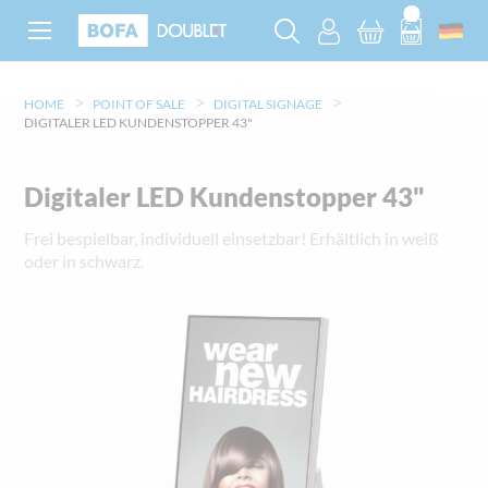
HOME
POINT OF SALE
DIGITAL SIGNAGE
DIGITALER LED KUNDENSTOPPER 43"
Digitaler LED Kundenstopper 43"
Frei bespielbar, individuell einsetzbar! Erhältlich in weiß
oder in schwarz.
Zum
Ende
der
Bildgalerie
springen