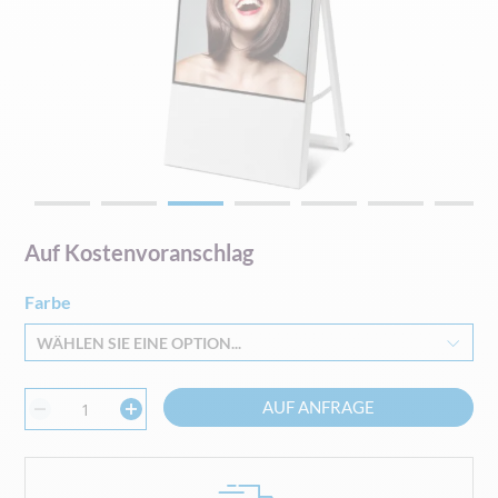
Zum
Auf Kostenvoranschlag
Anfang
der
Farbe
Bildgalerie
springen
WÄHLEN SIE EINE OPTION...
AUF ANFRAGE