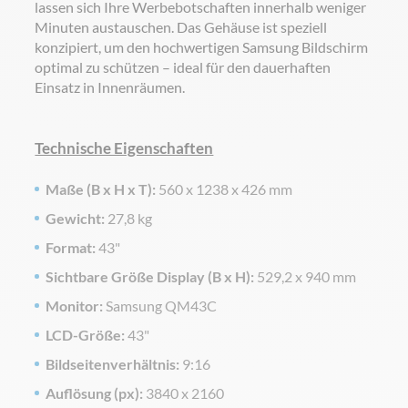
lassen sich Ihre Werbebotschaften innerhalb weniger
Minuten austauschen. Das Gehäuse ist speziell
konzipiert, um den hochwertigen Samsung Bildschirm
optimal zu schützen – ideal für den dauerhaften
Einsatz in Innenräumen.
Technische Eigenschaften
Maße (B x H x T):
560 x 1238 x 426 mm
Gewicht:
27,8 kg
Format:
43"
Sichtbare Größe Display (B x H):
529,2 x 940 mm
Monitor:
Samsung QM43C
LCD-Größe:
43"
Bildseitenverhältnis:
9:16
Auflösung (px):
3840 x 2160