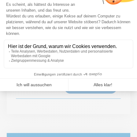
IN DEN WARENKORB
DMFV Mini-Beachflag
Ab
35,70 €
INKL. MWST.
30,00 €
IN DEN WARENKORB