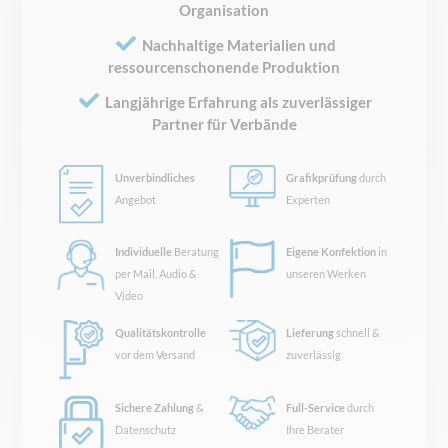
Organisation
Nachhaltige Materialien und
ressourcenschonende Produktion
Langjährige Erfahrung als zuverlässiger
Partner für Verbände
Unverbindliches
Grafikprüfung
durch
Angebot
Experten
Individuelle
Beratung
Eigene Konfektion
in
per Mail, Audio &
unseren Werken
Video
Qualitätskontrolle
Lieferung
schnell &
vor dem Versand
zuverlässig
Sichere Zahlung
&
Full-Service
durch
Datenschutz
Ihre Berater