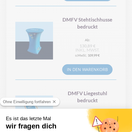
DMFV Stehtischhusse
bedruckt
Ab
130,89 €
INKL. MWST.
109,99 €
IN DEN WARENKORB
DMFV Liegestuhl
bedruckt
Ab
96,14 €
INKL. MWST.
80,79 €