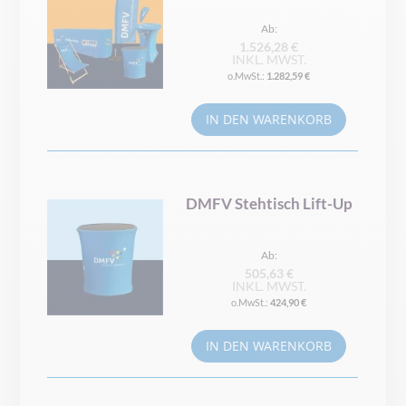
Ab
1.526,28 €
INKL. MWST.
1.282,59 €
IN DEN WARENKORB
DMFV Stehtisch Lift-Up
Ab
505,63 €
INKL. MWST.
424,90 €
IN DEN WARENKORB