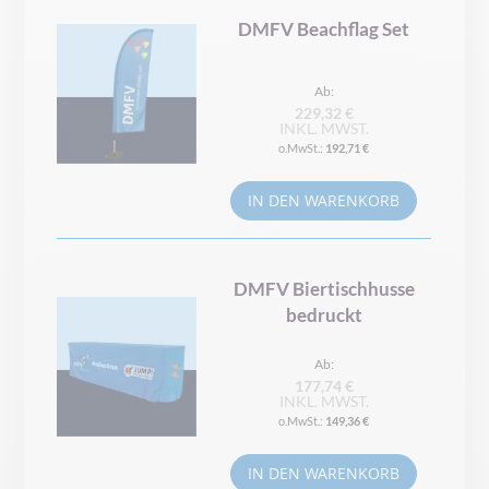
DMFV Beachflag Set
Ab
229,32 €
INKL. MWST.
192,71 €
IN DEN WARENKORB
DMFV Biertischhusse
bedruckt
Ab
177,74 €
INKL. MWST.
149,36 €
IN DEN WARENKORB