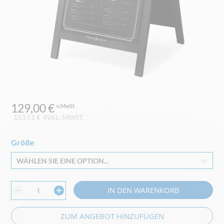
Zum
129,00 €
Anfang
der
153,51 €
INKL. MWST.
Bildgalerie
springen
Größe
WÄHLEN SIE EINE OPTION...
IN DEN WARENKORB
ZUM ANGEBOT HINZUFÜGEN