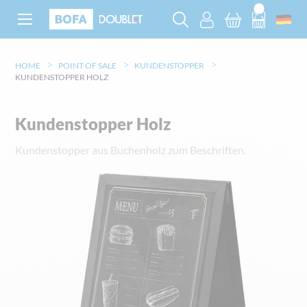
HOME
POINT OF SALE
KUNDENSTOPPER
KUNDENSTOPPER HOLZ
Kundenstopper Holz
Kundenstopper aus Buchenholz zum Beschriften.
Zum
Ende
der
Bildgalerie
springen