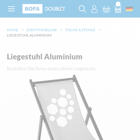
HOME
EVENTMOBILIAR
TISCHE & STÜHLE
LIEGESTUHL ALUMINIUM
Liegestuhl Aluminium
Bestellen Sie Ihren bedruckten Liegestuhl
Zum
Ende
der
Bildgalerie
springen