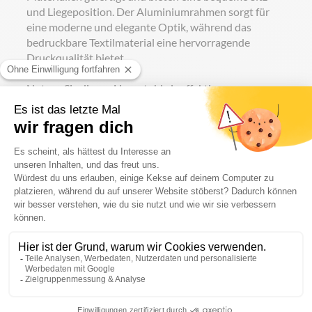
und Liegeposition. Der Aluminiumrahmen sorgt für
eine moderne und elegante Optik, während das
bedruckbare Textilmaterial eine hervorragende
Druckqualität bietet.
Nutzen Sie diesen Liegestuhl als effektives
Werbeinstrument auf Messen und Veranstaltungen.
Der bedruckbare Stoff bietet eine ideale Fläche für
Ihre individuelle Werbebotschaft, um Ihre Marke zu
präsentieren und potenzielle Kunden anzulocken.
Unser Liegestuhl ist auch ein ideales Geschenk für
Kunden oder Mitarbeiter. Lassen Sie Ihren
Firmennamen oder Ihr Logo auf den Stuhl drucken
und schaffen Sie so ein bleibendes Werbegeschenk,
das bei jedem Gebrauch an Ihre Marke erinnert.
Neuauflage mit klassischem Charme