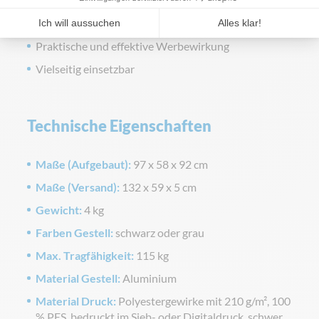
Garantierte Wirkung
Fotogleiche Druckqualität
Praktische und effektive Werbewirkung
Vielseitig einsetzbar
Technische Eigenschaften
Maße (Aufgebaut):
97 x 58 x 92 cm
Maße (Versand):
132 x 59 x 5 cm
Gewicht:
4 kg
Farben Gestell:
schwarz oder grau
Max. Tragfähigkeit:
115 kg
Material Gestell:
Aluminium
Material Druck:
Polyestergewirke mit 210 g/m², 100
% PES, bedruckt im Sieb- oder Digitaldruck, schwer