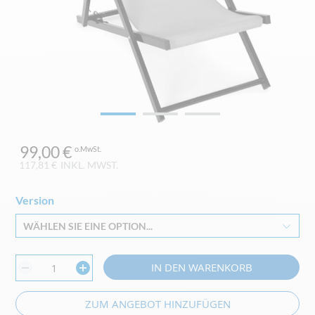
Zum
99,00 €
Anfang
der
117,81 €
INKL. MWST.
Bildgalerie
springen
Version
WÄHLEN SIE EINE OPTION...
IN DEN WARENKORB
ZUM ANGEBOT HINZUFÜGEN