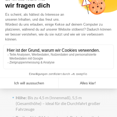
Arbeitshöhe abgesenkt werden kann. Das spart
Zeit beim Auf- und Abbau und macht den Einsatz
teurer Hebebühnen überflüssig.
Robuste & langlebige Konstruktion
Der Bogen besteht aus
leichtem, aber stabilem
Aluminium
, ergänzt durch einige
Verbindungselemente aus Stahl. Alle Module sind
faltbar
und lassen sich platzsparend
transportieren.
Individuelle Anpassung für jede Veranstaltung
Höhe:
Bis zu 4,5 m (Innenmaß), 5,5 m
(Gesamthöhe) – ideal für die Durchfahrt großer
Fahrzeuge