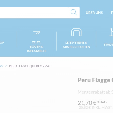
ÜBER UNS
F
ZELTE,
 OF
LEITSYSTEME &
STAD
BÖGEN &
E
ABSPERRPFOSTEN
INFLATABLES
AS
PERU FLAGGE QUERFORMAT
Peru Flagge
Mengenrabatt ab S
21,70 €
25,82 €
INKL. MWST.