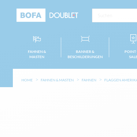
FAHNEN &
BANNER &
POINT
MASTEN
BESCHILDERUNGEN
SAL
HOME
FAHNEN & MASTEN
FAHNEN
FLAGGEN AMERIK
Zum
Ende
der
Bildgalerie
springen