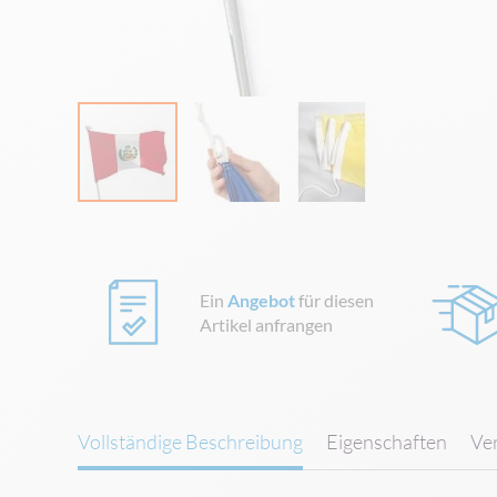
Zum
Anfang
der
Bildgalerie
Ein
Angebot
für diesen
springen
Artikel anfrangen
Vollständige Beschreibung
Eigenschaften
Ve