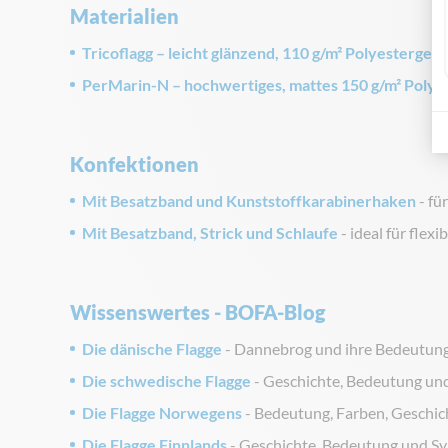
Materialien
Tricoflagg – leicht glänzend, 110 g/m² Polyestergew
PerMarin-N – hochwertiges, mattes 150 g/m² Poly
Konfektionen
Mit Besatzband und Kunststoffkarabinerhaken
- fü
Mit Besatzband, Strick und Schlaufe
- ideal für flex
Wissenswertes - BOFA-Blog
Die dänische Flagge
- Dannebrog und ihre Bedeutun
Die schwedische Flagge
- Geschichte, Bedeutung un
Die Flagge Norwegens
- Bedeutung, Farben, Geschic
Die Flagge Finnlands
- Geschichte, Bedeutung und S