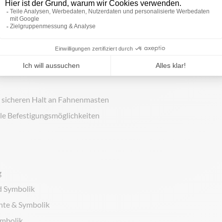
irke
- ideal für den Außeneinsatz mit hoher Reißfestigkeit
estergewebe
- bekannt aus der Schifffahrt für höchste Strapazierfä
r sicheren Halt an Fahnenmasten
ible Befestigungsmöglichkeiten
g
d Symbolik
hte & Symbolik
ymbolik