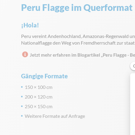
Peru Flagge im Querformat
¡Hola!
Peru vereint Andenhochland, Amazonas‑Regenwald und P
Nationalflagge den Weg von Fremdherrschaft zur staatlic
Jetzt mehr erfahren im Blogartikel „Peru Flagge - 
Gängige Formate
150 × 100 cm
200 × 120 cm
250 × 150 cm
Weitere Formate auf Anfrage