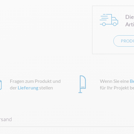
Die
Art
PRODU
Fragen zum Produkt und
Wenn Sie eine
B
der
Lieferung
stellen
für Ihr Projekt 
rsand