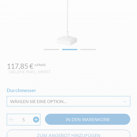
Zum
117,85 €
Anfang
der
140,24 €
INKL. MWST.
Bildgalerie
springen
Durchmesser
WÄHLEN SIE EINE OPTION...
IN DEN WARENKORB
ZUM ANGEBOT HINZUFÜGEN