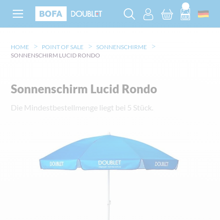
HOME
POINT OF SALE
SONNENSCHIRME
SONNENSCHIRM LUCID RONDO
Sonnenschirm Lucid Rondo
Die Mindestbestellmenge liegt bei 5 Stück.
Zum
Ende
der
Bildgalerie
springen