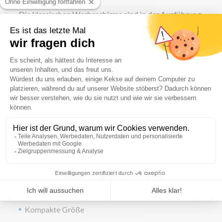
Die klassischen Werbeschirme sind in der Ausführung
Rondo im Durchmesser 180 cm und 200 cm und in der
Ausführung Square
125 cm x 125 cm oder 135 cm x
135 cm erhältlich. Beide Schirme sind mit einer
Neigungsvorrichtung ausgestattet.
Der Mast ist aus weiß lackiertem Stahl mit einem
runden Querschnitt von 25 mm gefertigt. Durch den
Querschnitt des Mastes ist er leicht und kann leicht
transportiert/versetzt werden. Er ist ideal für den
Außenbereich und ein unverzichtbares Accessoire für
Terrassen, Veranstaltungen, Werbeaktionen usw.
Die Mindestbestellmenge liegt bei 5 Stück.
Ihre Vorteile
Kompakte Größe