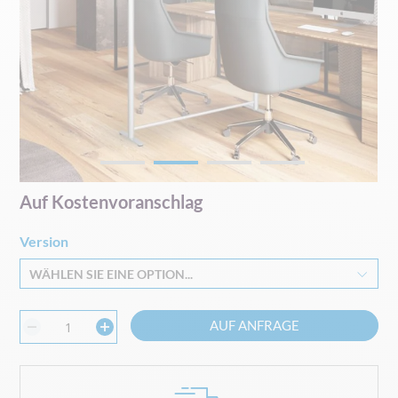
Zum
Auf Kostenvoranschlag
Anfang
der
Version
Bildgalerie
springen
WÄHLEN SIE EINE OPTION...
AUF ANFRAGE