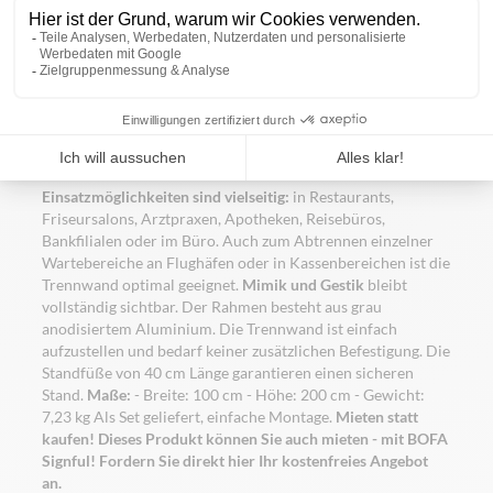
Diese Trennwand zum Aufstellen eignet sich besonders, um
einzelne Bereiche voneinander abzutrennen, ohne dabei die
Sicht zu versperren.
Besonders in Zeiten, in denen
Social
Distancing
groß geschrieben wird und
Abstand halten
die
oberste Regel ist, bietet diese Trennwand aus PET-Material
mit 1mm Stärke besonderen Komfort. Die
Einsatzmöglichkeiten sind vielseitig:
in Restaurants,
Friseursalons, Arztpraxen, Apotheken, Reisebüros,
Bankfilialen oder im Büro. Auch zum Abtrennen einzelner
Wartebereiche an Flughäfen oder in Kassenbereichen ist die
Trennwand optimal geeignet.
Mimik und Gestik
bleibt
vollständig sichtbar. Der Rahmen besteht aus grau
anodisiertem Aluminium. Die Trennwand ist einfach
aufzustellen und bedarf keiner zusätzlichen Befestigung. Die
Standfüße von 40 cm Länge garantieren einen sicheren
Stand.
Maße:
- Breite: 100 cm - Höhe: 200 cm - Gewicht:
7,23 kg Als Set geliefert, einfache Montage.
Mieten statt
kaufen! Dieses Produkt können Sie auch mieten - mit
BOFA
Signful
!
Fordern Sie direkt hier Ihr kostenfreies Angebot
an.