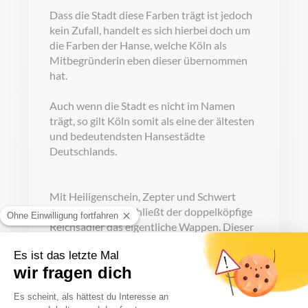
Dass die Stadt diese Farben trägt ist jedoch
kein Zufall, handelt es sich hierbei doch um
die Farben der Hanse, welche Köln als
Mitbegründerin eben dieser übernommen
hat.
Auch wenn die Stadt es nicht im Namen
trägt, so gilt Köln somit als eine der ältesten
und bedeutendsten Hansestädte
Deutschlands.
Mit Heiligenschein, Zepter und Schwert
ausgestattet umschließt der doppelköpfige
Reichsadler das eigentliche Wappen. Dieser
erinnert an die Zugehörigkeit an das Heilige
Römische Reich im Mittelalter, während die
zwei Köpfe den römischen Kaiser
(=deutscher König) symbolisieren.