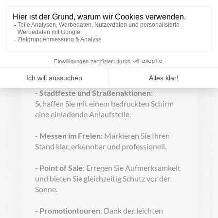
Gastfreundschaft. Setzen Sie den Lucid
Rondo auf einem Sommer-Event, vor Ihrem
Geschäft oder bei einer Außenmesse ein
und bieten Sie Ihren Gästen oder Besuchern
einen schattigen Platz zum Verweilen.
Weitere mögliche Einsatzbereiche sind:
-
Stadtfeste und Straßenaktionen
:
Schaffen Sie mit einem bedruckten Schirm
eine einladende Anlaufstelle.
-
Messen im Freien
: Markieren Sie Ihren
Stand klar, erkennbar und professionell.
-
Point of Sale
: Erregen Sie Aufmerksamkeit
und bieten Sie gleichzeitig Schutz vor der
Sonne.
-
Promotiontouren
: Dank des leichten