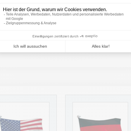
d (St. Patrick)
eht für Frieden und Einheit
ion spiegelt die lange, wechselvolle Geschichte des Landes wide
tischen Entwicklungen.