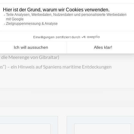
 mit dem alten Königreich Aragon verbunden und wurden später
lien, León, Aragón, Navarra, Granada)
r die Meerenge von Gibraltar)
s“) – ein Hinweis auf Spaniens maritime Entdeckungen