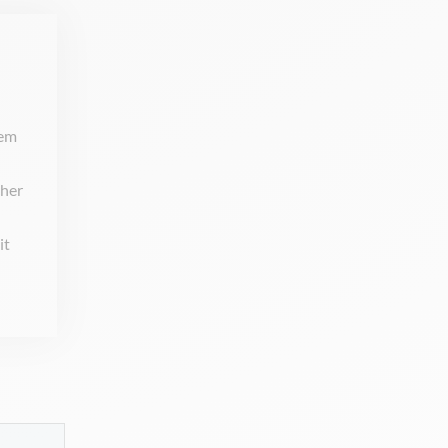
hem
cher
it