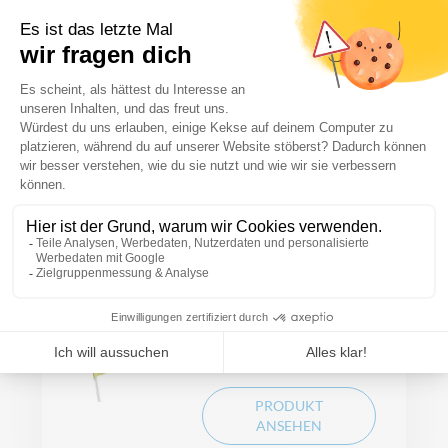
verbunden. Sie wird bei kirchlichen
Zeremonien ebenso gehisst wie bei
offiziellen Anlässen des Vatikans und
signalisiert weltweit Präsenz, Würde und
Glaubensautorität der katholischen Kirche.
Vatikanstadt Flagge
Querformat
AB
21,70 €
PRODUKT
ANSEHEN