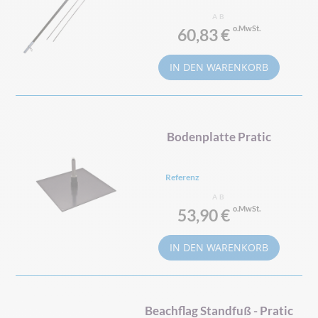
AB
60,83 €
IN DEN WARENKORB
Bodenplatte Pratic
Referenz
AB
53,90 €
IN DEN WARENKORB
Beachflag Standfuß - Pratic