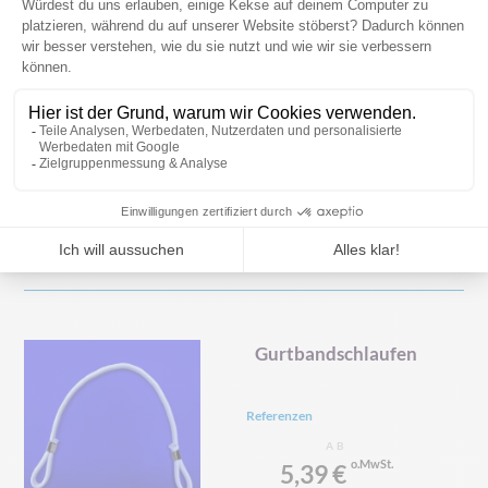
Tragetasche aus recycelten
Fahnen: Flagbackbag
Referenz
Auf Kostenvoranschlag
PRODUKT ANSEHEN
Gurtbandschlaufen
Referenzen
AB
5,39 €