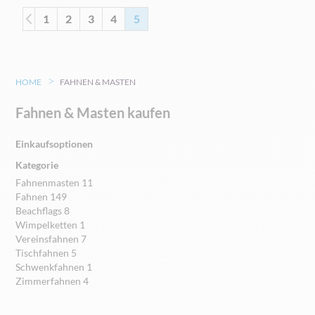
Seite
Seite
Seite
Zurück
Seite
Seite
Seite
Sie lesen gerade die Seite
1
2
3
4
5
HOME
FAHNEN & MASTEN
Fahnen & Masten kaufen
Einkaufsoptionen
Kategorie
Fahnenmasten
11
Fahnen
149
Beachflags
8
Wimpelketten
1
Vereinsfahnen
7
Tischfahnen
5
Schwenkfahnen
1
Zimmerfahnen
4