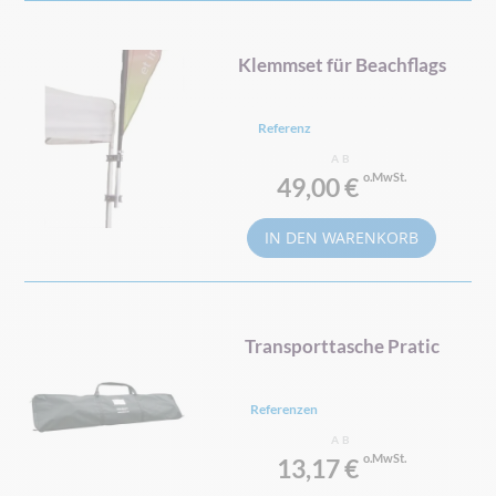
Klemmset für Beachflags
Referenz
AB
49,00 €
IN DEN WARENKORB
Transporttasche Pratic
Referenzen
AB
13,17 €