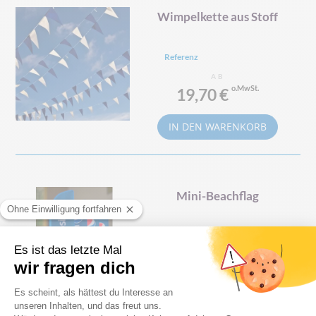
Wimpelkette aus Stoff
Referenz
AB
19,70 €
IN DEN WARENKORB
Mini-Beachflag
Referenzen
AB
29,90 €
PRODUKT ANSEHEN