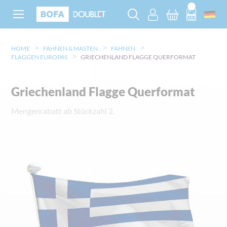
HOME
FAHNEN & MASTEN
FAHNEN
FLAGGEN EUROPAS
GRIECHENLAND FLAGGE QUERFORMAT
Griechenland Flagge Querformat
Mengenrabatt ab Stückzahl 2.
Zum
Ende
der
Bildgalerie
springen