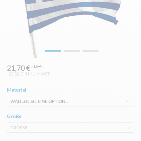
Zum
21,70 €
Anfang
der
25,82 €
INKL. MWST.
Bildgalerie
springen
Material
WÄHLEN SIE EINE OPTION...
Größe
GRÖSSE