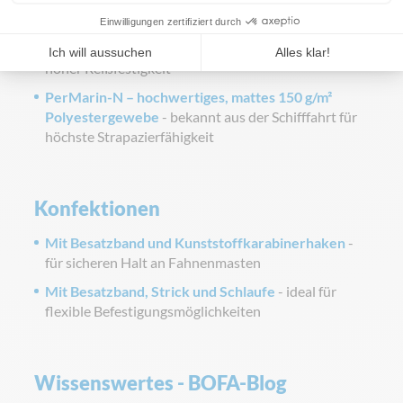
Tricoflagg – leicht glänzend, 110 g/m²
Polyestergewirke
- ideal für den Außeneinsatz mit
hoher Reißfestigkeit
PerMarin-N – hochwertiges, mattes 150 g/m²
Polyestergewebe
- bekannt aus der Schifffahrt für
höchste Strapazierfähigkeit
Konfektionen
Mit Besatzband und Kunststoffkarabinerhaken
-
für sicheren Halt an Fahnenmasten
Mit Besatzband, Strick und Schlaufe
- ideal für
flexible Befestigungsmöglichkeiten
Wissenswertes - BOFA-Blog