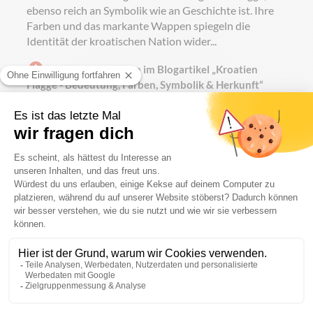
ebenso reich an Symbolik wie an Geschichte ist. Ihre
Farben und das markante Wappen spiegeln die
Identität der kroatischen Nation wider...
Jetzt mehr erfahren im Blogartikel „Kroatien
Flagge - Bedeutung, Farben, Symbolik & Herkunft“
Gängige Formate
150 × 100 cm
200 × 120 cm
250 × 150 cm
Weitere Formate auf Anfrage
Materialien
Tricoflagg – leicht glänzend, 110 g/m²