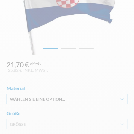
Zum
21,70 €
Anfang
der
25,82 €
INKL. MWST.
Bildgalerie
springen
Material
WÄHLEN SIE EINE OPTION...
Größe
GRÖSSE