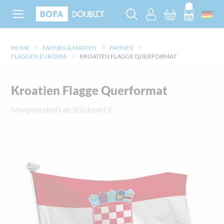
HOME
FAHNEN & MASTEN
FAHNEN
FLAGGEN EUROPAS
KROATIEN FLAGGE QUERFORMAT
Kroatien Flagge Querformat
Mengenrabatt ab Stückzahl 2.
Zum
Ende
der
Bildgalerie
springen