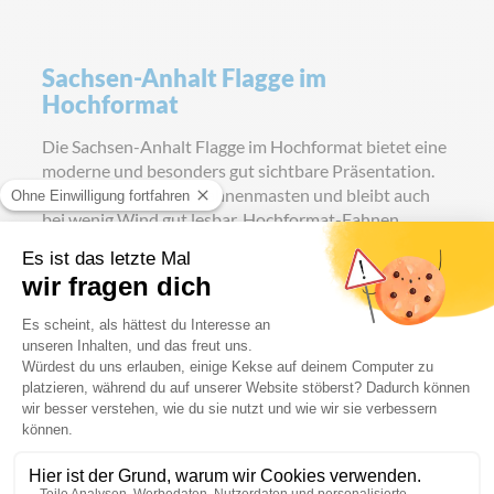
Sachsen-Anhalt Flagge im
Hochformat
Die Sachsen-Anhalt Flagge im Hochformat bietet eine
moderne und besonders gut sichtbare Präsentation.
Sie ist ideal für hohe Fahnenmasten und bleibt auch
bei wenig Wind gut lesbar. Hochformat-Fahnen
werden häufig vor Behörden, Unternehmen,
Veranstaltungsorten und entlang von
Zufahrtsstraßen eingesetzt.
Das Hochformat wird bevorzugt eingesetzt, wenn eine
dauerhaft gut sichtbare Darstellung gewünscht ist –
insbesondere an hohen Fahnenmasten, Einfahrten
oder stark frequentierten Standorten. Durch die
vertikale Ausrichtung bleibt die Flagge auch bei wenig
Wind gut erkennbar.
Auch im Hochformat ist die Sachsen-Anhalt-Flagge
ausschließlich mit Wappen
erhältlich und wird