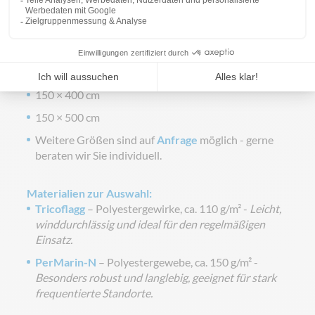
bevorzugt an offiziellen und repräsentativen
Standorten eingesetzt.
Verfügbare Größen im Hochformat (B × H):
120 × 300 cm
150 × 400 cm
150 × 500 cm
Weitere Größen sind auf
Anfrage
möglich - gerne
beraten wir Sie individuell.
Materialien zur Auswahl:
Tricoflagg
– Polyestergewirke, ca. 110 g/m² -
Leicht,
winddurchlässig und ideal für den regelmäßigen
Einsatz.
PerMarin-N
– Polyestergewebe, ca. 150 g/m² -
Besonders robust und langlebig, geeignet für stark
frequentierte Standorte.