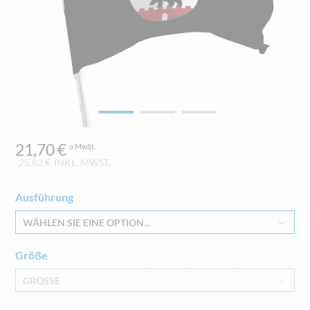
Zum
21,70 €
Anfang
der
25,82 €
INKL. MWST.
Bildgalerie
springen
Ausführung
WÄHLEN SIE EINE OPTION...
Größe
GRÖSSE