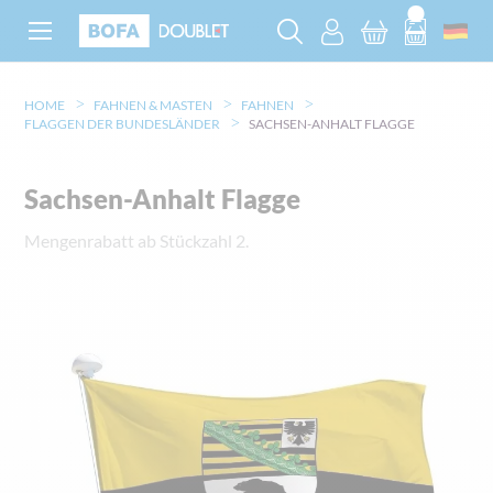
HOME
FAHNEN & MASTEN
FAHNEN
FLAGGEN DER BUNDESLÄNDER
SACHSEN-ANHALT FLAGGE
Sachsen-Anhalt Flagge
Mengenrabatt ab Stückzahl 2.
Zum
Ende
der
Bildgalerie
springen